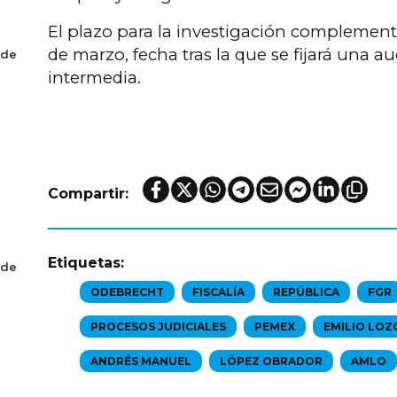
El plazo para la investigación complement
de marzo, fecha tras la que se fijará una au
 de
intermedia.
Compartir:
Etiquetas:
 de
ODEBRECHT
FISCALÍA
REPÚBLICA
FGR
PROCESOS JUDICIALES
PEMEX
EMILIO LOZ
ANDRÉS MANUEL
LÓPEZ OBRADOR
AMLO