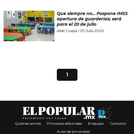
Que siempre no… Pospone IMSS
apertura de guarderías; será
para el 20 de julio
Abel Cuapa
09 Julio 2020
/
1
Quiénes somos
Principios editoriales
El equipo
Contacto
Aviso de privacidad