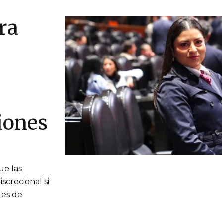
ra
iones
ue las
screcional si
les de