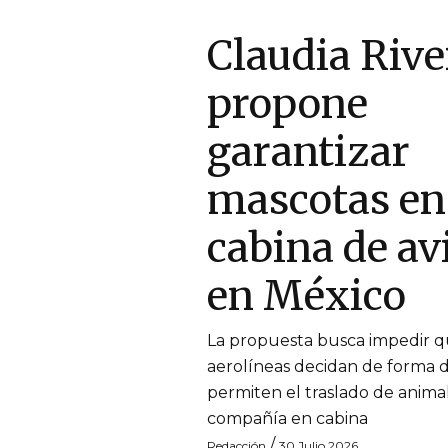
Claudia Rive
propone
garantizar
mascotas en
cabina de av
en México
La propuesta busca impedir q
aerolíneas decidan de forma di
permiten el traslado de anima
compañía en cabina
/
Redacción
30 Julio 2026