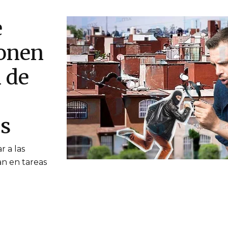
e
onen
 de
s
r a las
an en tareas