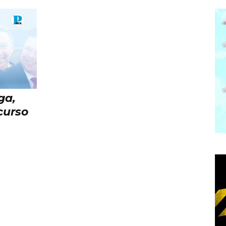
ga,
curso