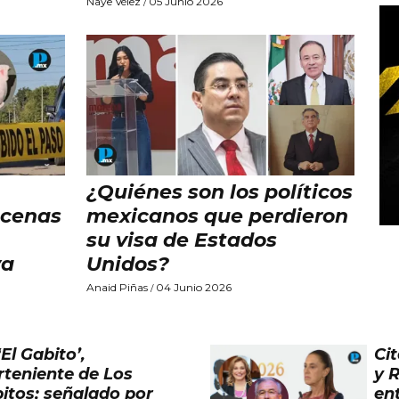
Naye Vélez
05 Junio 2026
/
¿Quiénes son los políticos
scenas
mexicanos que perdieron
su visa de Estados
ya
Unidos?
Anaid Piñas
04 Junio 2026
/
El Gabito’,
Ci
rteniente de Los
y 
itos; señalado por
en