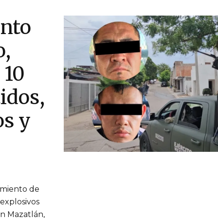
nto
o,
 10
idos,
os y
zamiento de
explosivos
en Mazatlán,