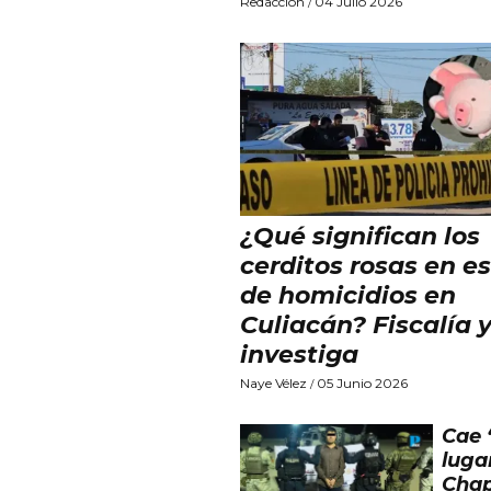
Redacción
04 Julio 2026
/
¿Qué significan los
cerditos rosas en e
de homicidios en
Culiacán? Fiscalía 
investiga
Naye Vélez
05 Junio 2026
/
Cae ‘
luga
Chap