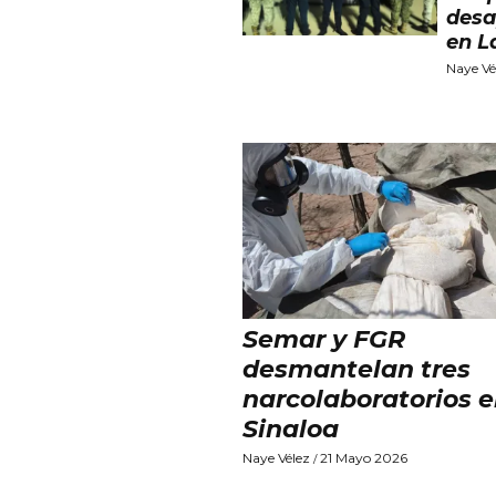
desa
en L
Naye Vé
Semar y FGR
desmantelan tres
narcolaboratorios 
Sinaloa
Naye Vélez
21 Mayo 2026
/