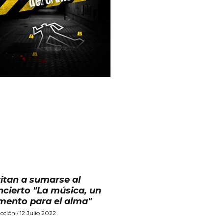
vitan a sumarse al
ncierto "La música, un
imento para el alma"
cción
12 Julio 2022
/