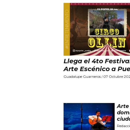
Llega el 4to Festiva
Arte Escénico a Pu
Guadalupe Guarneros
07 Octubre 20
/
Arte
domi
ciud
Redacc