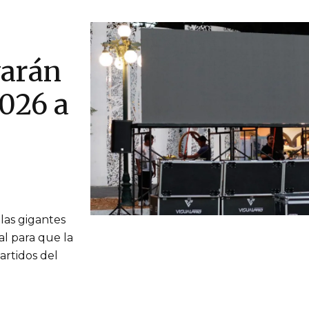
varán
026 a
las gigantes
al para que la
artidos del