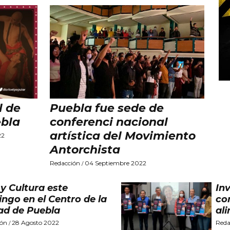
l de
Puebla fue sede de
ebla
conferenci nacional
artística del Movimiento
22
Antorchista
Redacción
04 Septiembre 2022
/
 y Cultura este
In
ngo en el Centro de la
co
ad de Puebla
al
ión
28 Agosto 2022
Reda
/