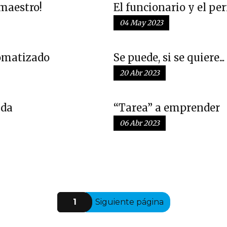
 maestro!
El funcionario y el per
04 May 2023
omatizado
Se puede, si se quiere...
20 Abr 2023
uda
“Tarea” a emprender
06 Abr 2023
1
Siguiente página