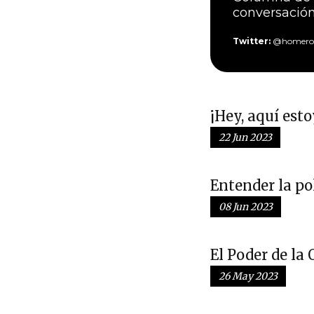
conversación 
Twitter:
@homero_
¡Hey, aquí esto
22 Jun 2023
Entender la po
08 Jun 2023
El Poder de la
26 May 2023