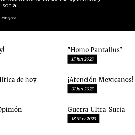
social.
hinojosa
y!
"Homo Pantallus"
15 Jun 2023
lítica de hoy
¡Atención Mexicanos!
01 Jun 2023
 Opinión
Guerra Ultra-Sucia
18 May 2023