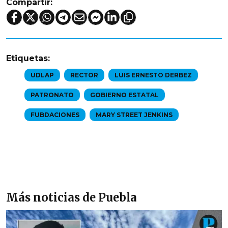
Compartir:
Etiquetas:
UDLAP
RECTOR
LUIS ERNESTO DERBEZ
PATRONATO
GOBIERNO ESTATAL
FUBDACIONES
MARY STREET JENKINS
Más noticias de Puebla