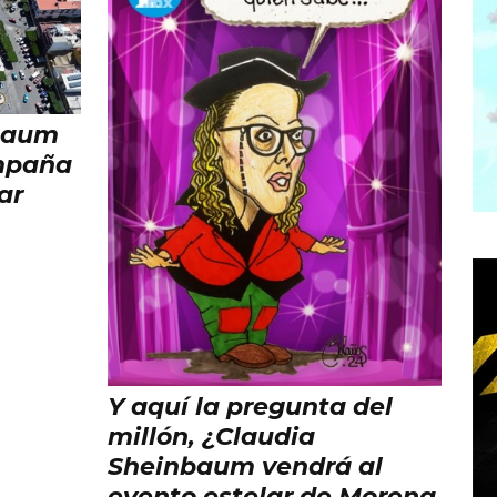
baum
mpaña
ar
Y aquí la pregunta del
millón, ¿Claudia
Sheinbaum vendrá al
evento estelar de Morena