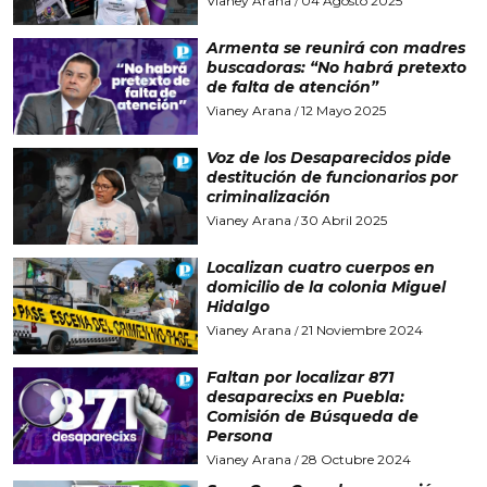
Vianey Arana
04 Agosto 2025
/
Armenta se reunirá con madres
buscadoras: “No habrá pretexto
de falta de atención”
Vianey Arana
12 Mayo 2025
/
Voz de los Desaparecidos pide
destitución de funcionarios por
criminalización
Vianey Arana
30 Abril 2025
/
Localizan cuatro cuerpos en
domicilio de la colonia Miguel
Hidalgo
Vianey Arana
21 Noviembre 2024
/
Faltan por localizar 871
desaparecixs en Puebla:
Comisión de Búsqueda de
Persona
Vianey Arana
28 Octubre 2024
/