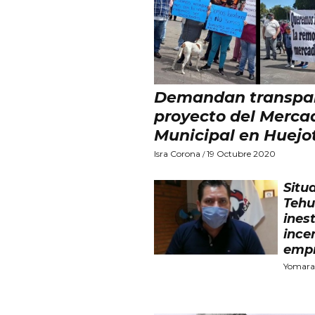
Demandan transpa
proyecto del Merca
Municipal en Huejo
Isra Corona
19 Octubre 2020
/
Situ
Tehu
ines
ince
empr
Yomara