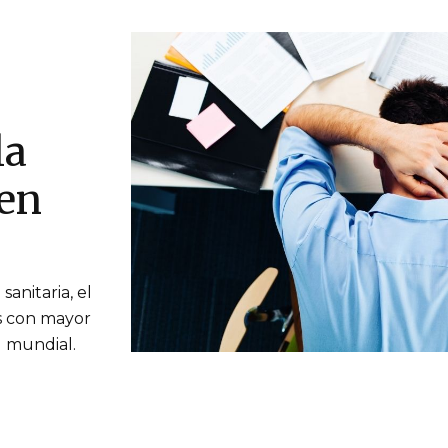
la
 en
anitaria, el
es con mayor
el mundial.