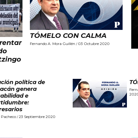
TÓMELO CON CALMA
rentar
Fernando A. Mora Guillén
03 Octubre 2020
/
do
tzingo
ación política de
TÓ
acán genera
Fern
202
tabilidad e
rtidumbre:
esarios
 Pacheco
23 Septiembre 2020
/