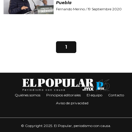
Puebla
Fernando Merino
19 Septiembre 2020
/
1
Quiénes somos
Principios editoriales
El equipo
Contacto
Aviso de privacidad
© Copyright 2025. El Popular, periodismo con causa.