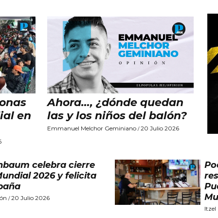
Ahora…, ¿dónde quedan
sonas
las y los niños del balón?
ial en
Emmanuel Melchor Geminiano
20 Julio 2026
/
6
nbaum celebra cierre
Po
Mundial 2026 y felicita
re
paña
Pu
Mu
ión
20 Julio 2026
/
Itze