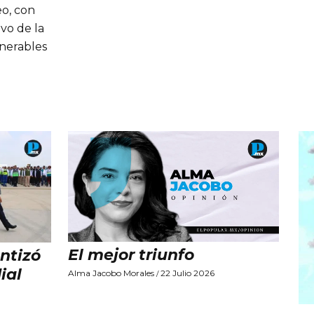
eo, con
ivo de la
lnerables
El mejor triunfo
ntizó
ial
Alma Jacobo Morales
22 Julio 2026
/