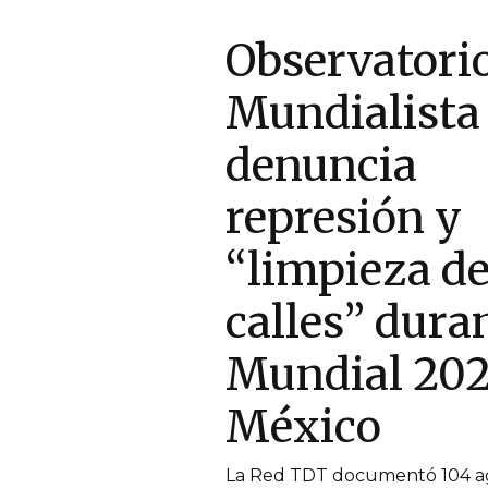
Observatori
Mundialista
denuncia
represión y
“limpieza d
calles” duran
Mundial 202
México
La Red TDT documentó 104 ag