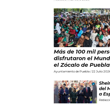
Más de 100 mil per
disfrutaron el Mund
el Zócalo de Puebla
Ayuntamiento de Puebla
22 Julio 202
/
Shei
del 
a Es
Redacc