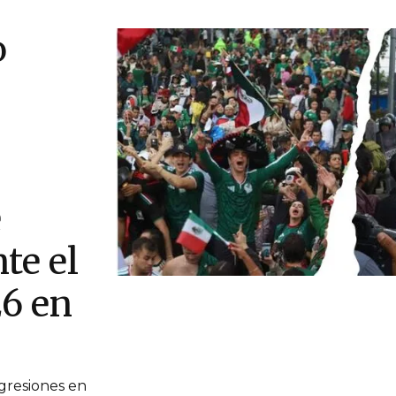
o
e
te el
6 en
resiones en