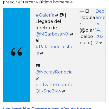
presidir el tercer y último homenaje.
— El
Dec
#Galería
📷 |
Popula
emb
Llegada del
r
er
féretro de
(@diar
14,
@MBarbosaMX
ioelpo
202
al
pular)
2
#PalaciodeJustic
ia
📷:
@NeciayRenecia
pic.twitter.com/b
QlKSne3Kw
Lee también: Decretan tres días de luto en