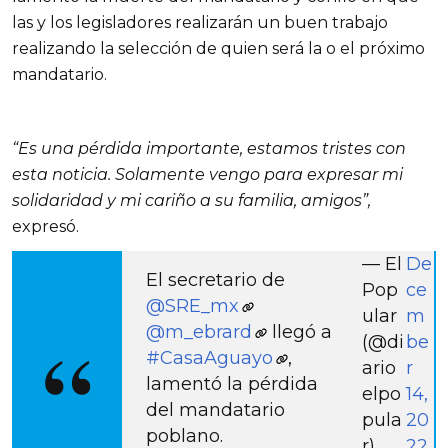
las y los legisladores realizarán un buen trabajo
realizando la selección de quien será la o el próximo
mandatario.
“Es una pérdida importante, estamos tristes con
esta noticia. Solamente vengo para expresar mi
solidaridad y mi cariño a su familia, amigos”,
expresó.
— El
De
El secretario de
Pop
ce
@SRE_mx
ular
m
@m_ebrard
llegó a
(@di
be
#CasaAguayo
,
ario
r
lamentó la pérdida
elpo
14,
del mandatario
pula
20
poblano.
r)
22