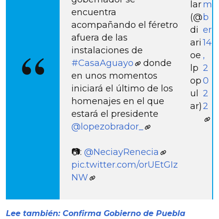
lar
m
encuentra
(@
b
acompañando el féretro
di
er
afuera de las
ari
14
instalaciones de
oe
,
#CasaAguayo
donde
lp
2
en unos momentos
op
0
iniciará el último de los
ul
2
homenajes en el que
ar)
2
estará el presidente
@lopezobrador_
📷:
@NeciayRenecia
pic.twitter.com/orUEtGIz
NW
Lee también: Confirma Gobierno de Puebla