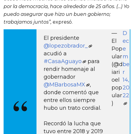
por la democracia, hace alrededor de 25 años. (…) Yo
puedo asegurar que hizo un buen gobierno;
trabajamos juntos”,
expresó.
—
D
El presidente
El
ec
@lopezobrador_
Pop
e
acudió a
ular
m
#CasaAguayo
para
(@d
be
rendir homenaje al
iari
r
gobernador
oel
14,
@MBarbosaMX
,
pop
20
donde comentó que
ular
22
entre ellos siempre
)
hubo un trato cordial.
Recordó la lucha que
tuvo entre 2018 y 2019