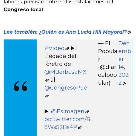
labores, precisamente en las instalaciones del
Congreso local
.
Lee también: ¿Quién es Ana Lucía Hill Mayoral?
— El
Dec
#Video
▶️ |
Popula
emb
Llegada del
r
er
féretro de
(@diari
14,
@MBarbosaMX
oelpop
202
al
ular)
2
@CongresoPue
▶️:
@EsImagen
pic.twitter.com/R
8WsS2Bs4P