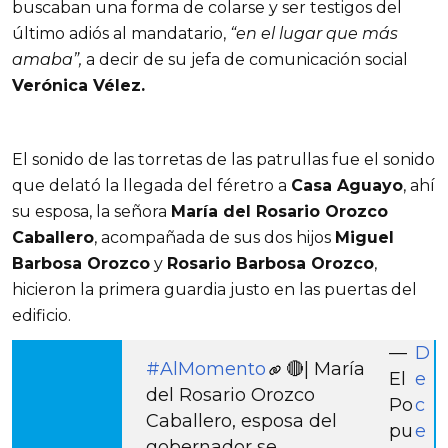
buscaban una forma de colarse y ser testigos del
último adiós al mandatario,
“en el lugar que más
amaba”,
a decir de su jefa de comunicación social
Verónica Vélez.
El sonido de las torretas de las patrullas fue el sonido
que delató la llegada del féretro a
Casa Aguayo
, ahí
su esposa, la señora
María del Rosario Orozco
Caballero
, acompañada de sus dos hijos
Miguel
Barbosa Orozco
y
Rosario Barbosa Orozco
,
hicieron la primera guardia justo en las puertas del
edificio.
—
D
#AlMomento
🔴| María
El
e
del Rosario Orozco
Po
c
Caballero, esposa del
pu
e
gobernador se