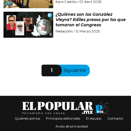
Kara Castillo
01 Abril 2025
/
¿Quiénes son los González
Vieyra? Ediles presos por los que
tomaron el Congreso
Redacción
12 Marzo 2025
/
1
Siguiente
Quiénes somos
Principios editoriales
El equipo
Contacto
Aviso de privacidad