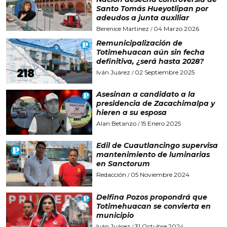
Santo Tomás Hueyotlipan por
adeudos a junta auxiliar
Berenice Martinez
04 Marzo 2026
/
Remunicipalización de
Totimehuacan aún sin fecha
definitiva, ¿será hasta 2028?
Iván Juárez
02 Septiembre 2025
/
Asesinan a candidato a la
presidencia de Zacachimalpa y
hieren a su esposa
Alan Betanzo
15 Enero 2025
/
Edil de Cuautlancingo supervisa
mantenimiento de luminarias
en Sanctorum
Redacción
05 Noviembre 2024
/
Delfina Pozos propondrá que
Totimehuacan se convierta en
municipio
Iván Juárez
31 Octubre 2024
/