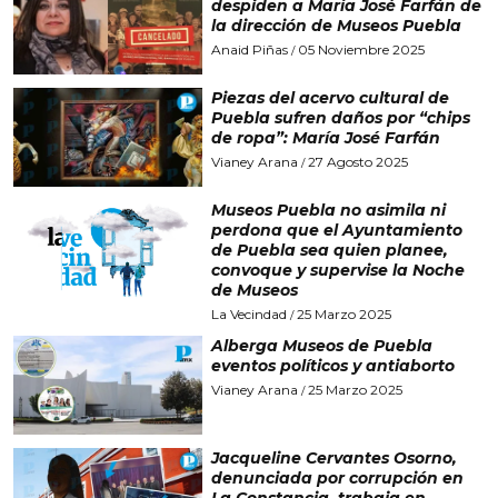
despiden a María José Farfán de
la dirección de Museos Puebla
Anaid Piñas
05 Noviembre 2025
/
Piezas del acervo cultural de
Puebla sufren daños por “chips
de ropa”: María José Farfán
Vianey Arana
27 Agosto 2025
/
Museos Puebla no asimila ni
perdona que el Ayuntamiento
de Puebla sea quien planee,
convoque y supervise la Noche
de Museos
La Vecindad
25 Marzo 2025
/
Alberga Museos de Puebla
eventos políticos y antiaborto
Vianey Arana
25 Marzo 2025
/
Jacqueline Cervantes Osorno,
denunciada por corrupción en
La Constancia, trabaja en