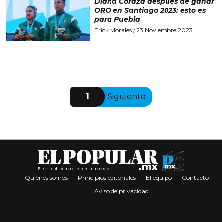
Diana Coraza después de ganar
ORO en Santiago 2023: esto es
para Puebla
Erick Morales
23 Noviembre 2023
/
1
Siguiente
Quiénes somos
Principios editoriales
El equipo
Contacto
Aviso de privacidad