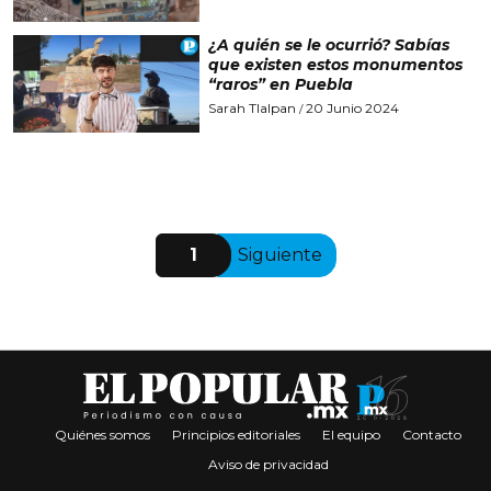
¿A quién se le ocurrió? Sabías
que existen estos monumentos
“raros” en Puebla
Sarah Tlalpan
20 Junio 2024
/
1
Siguiente
Quiénes somos
Principios editoriales
El equipo
Contacto
Aviso de privacidad