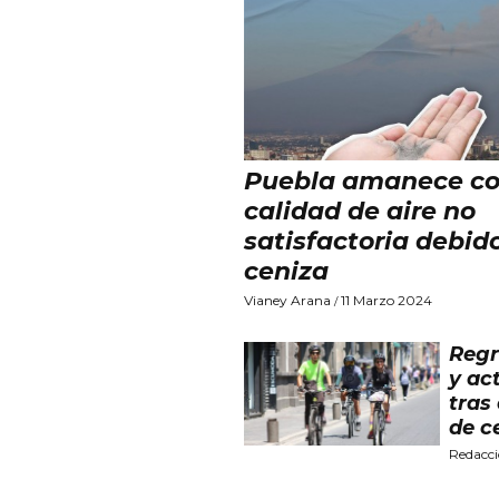
Puebla amanece c
calidad de aire no
satisfactoria debido
ceniza
Vianey Arana
11 Marzo 2024
/
Regr
y act
tras
de c
Redacc