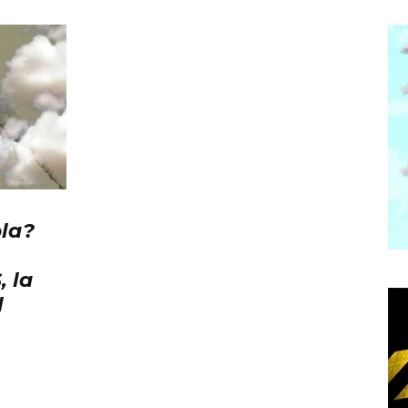
la?
 la
l