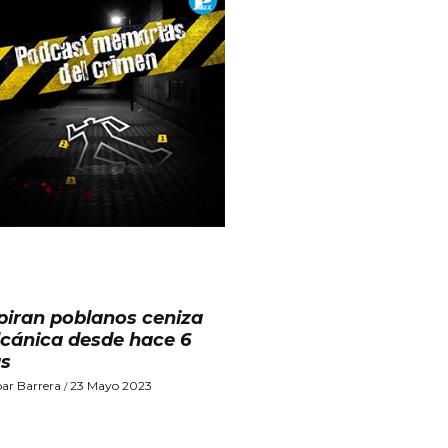
piran poblanos ceniza
lcánica desde hace 6
as
r Barrera
23 Mayo 2023
/