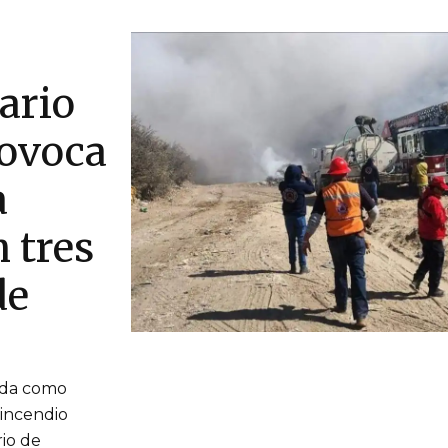
tario
rovoca
a
 tres
de
tada como
incendio
rio de