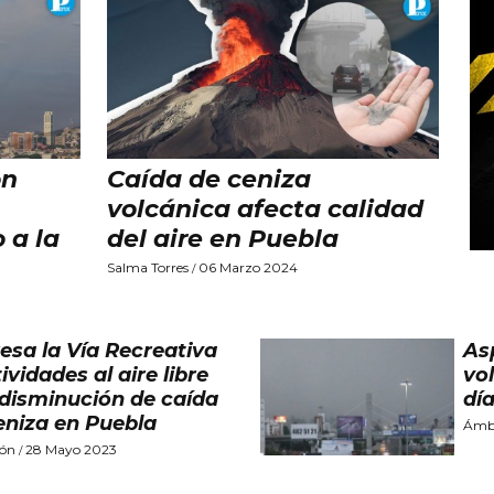
on
Caída de ceniza
volcánica afecta calidad
 a la
del aire en Puebla
Salma Torres
06 Marzo 2024
/
esa la Vía Recreativa
As
ividades al aire libre
vo
 disminución de caída
dí
eniza en Puebla
Ámba
ión
28 Mayo 2023
/