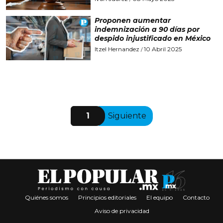
Proponen aumentar
indemnización a 90 días por
despido injustificado en México
Itzel Hernandez
10 Abril 2025
/
1
Siguiente
Quiénes somos
Principios editoriales
El equipo
Contacto
Aviso de privacidad