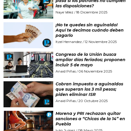
pasa si los patrones no cumplen
las disposiciones?
Naye Vélez
18 Diciembre 2025
/
¡No te quedes sin aguinaldo!
Aquí te decimos cuándo deben
pagarlo
Itzel Hernandez
12 Noviembre 2025
/
Congreso de la Unión busca
ampliar días feriados; proponen
incluir 5 de mayo
Anaid Piñas
06 Noviembre 2025
/
Cobran impuesto a aguinaldos
que superan los 3 mil pesos;
piden eliminar ISR
Anaid Piñas
20 Octubre 2025
/
Morena y PRI rechazan quitar
sanciones a “Chicas de la 14” en
Puebla
Iván Juárez
08 Mayo 2025
/