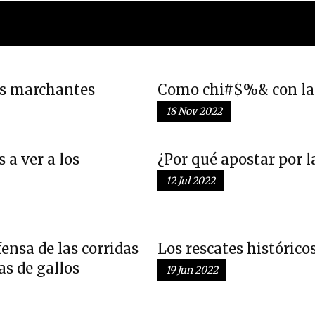
as marchantes
Como chi#$%& con la
18 Nov 2022
 a ver a los
¿Por qué apostar por l
12 Jul 2022
ensa de las corridas
Los rescates histórico
as de gallos
19 Jun 2022