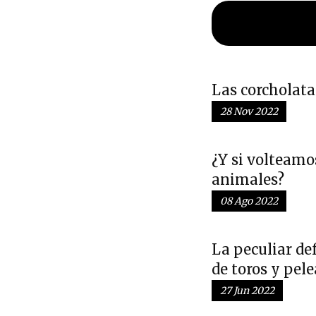
Las corcholat
28 Nov 2022
¿Y si volteamos
animales?
08 Ago 2022
La peculiar def
de toros y pele
27 Jun 2022