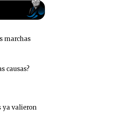
s marchas
as causas?
s ya valieron