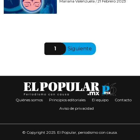
Mariana Valenzuela
21 Febrero 2023
/
1
Siguiente
Quiénes somos
Principios editoriales
El equipo
Contacto
Aviso de privacidad
© Copyright 2025. El Popular, periodismo con causa.