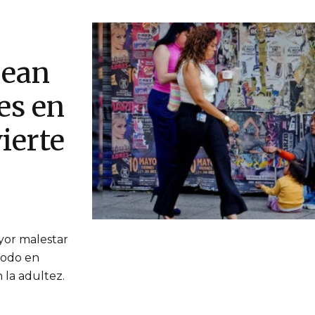
pean
es en
ierte
yor malestar
todo en
 la adultez.