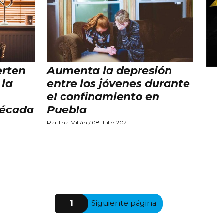
erten
Aumenta la depresión
 la
entre los jóvenes durante
el confinamiento en
década
Puebla
Paulina Millán
08 Julio 2021
/
1
Siguiente página