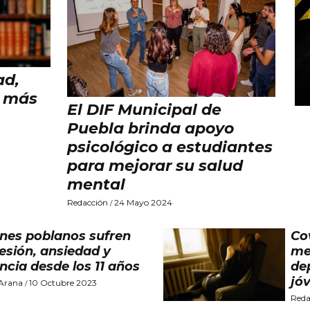
ad,
s más
El DIF Municipal de
Puebla brinda apoyo
psicológico a estudiantes
para mejorar su salud
mental
Redacción
24 Mayo 2024
/
nes poblanos sufren
Cov
esión, ansiedad y
me
encia desde los 11 años
de
jó
 Arana
10 Octubre 2023
/
Reda