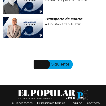
Homero Hinojosa
02 Julio 2021
/
Transporte de cuarta
Adrián Ruiz
02 Julio 2021
/
1
Siguiente
Quiénes somos
Principios editoriales
El equipo
Contacto